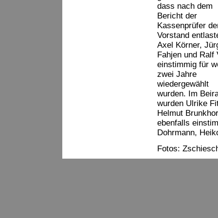
dass nach dem
Bericht der
Kassenprüfer de
Vorstand entlast
Axel Körner, Jür
Fahjen und Ralf 
einstimmig für w
zwei Jahre
wiedergewählt
wurden. Im Beira
wurden Ulrike Fi
Helmut Brunkhor
ebenfalls einsti
Dohrmann, Heiko
Fotos: Zschiesc