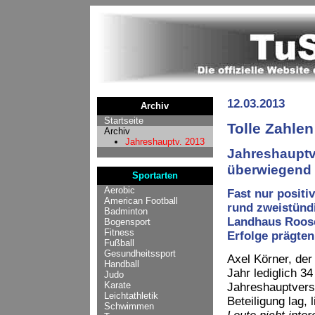
12.03.2013
Archiv
Startseite
Tolle Zahle
Archiv
Jahreshauptv. 2013
Jahreshauptv
überwiegend 
Sportarten
Aerobic
Fast nur positi
American Football
rund zweistünd
Badminton
Landhaus Roose
Bogensport
Fitness
Erfolge prägten
Fußball
Gesundheitssport
Axel Körner, der
Handball
Jahr lediglich 3
Judo
Karate
Jahreshauptvers
Leichtathletik
Beteiligung lag, 
Schwimmen