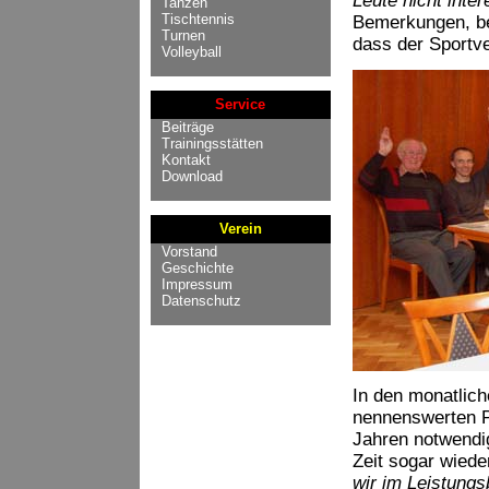
Leute nicht inter
Tanzen
Tischtennis
Bemerkungen, bev
Turnen
dass der Sportver
Volleyball
Service
Beiträge
Trainingsstätten
Kontakt
Download
Verein
Vorstand
Geschichte
Impressum
Datenschutz
In den monatlic
nennenswerten P
Jahren notwendi
Zeit sogar wiede
wir im Leistungsb