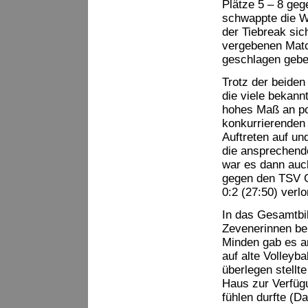
Plätze 5 – 8 geg
schwappte die We
der Tiebreak sic
vergebenen Matc
geschlagen gebe
Trotz der beiden
die viele bekann
hohes Maß an po
konkurrierenden
Auftreten auf u
die ansprechende
war es dann auc
gegen den TSV GA
0:2 (27:50) verl
In das Gesamtbi
Zevenerinnen bei
Minden gab es a
auf alte Volleyb
überlegen stellt
Haus zur Verfüg
fühlen durfte (D