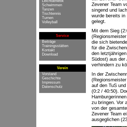
Leichtathletik
Zevener Team von
Schwimmen
Tanzen
singend und lac
Tischtennis
wurde bereits in 
Turnen
gelegt.
Volleyball
Mit dem Sieg (2
Service
(Regionsmeister
Beiträge
die sich bietend
Trainingsstätten
für die Zwischen
Kontakt
den letztjährige
Download
Südost) aus der 
verhindern zu kö
Verein
In der Zwischen
Vorstand
Geschichte
(Regionsmeister
Impressum
auf den TuS und 
Datenschutz
(0:2 / 40:50). Do
Hamburgerinnen 
zu bringen. Vor 
von der gesamten
Zevener Team ei
ausgeglichen (23