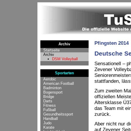
Pfingsten 2014
Archiv
Startseite
Deutsche Se
Archiv
DSM Volleyball
Sensationell – p
Zevener Volleyba
Sportarten
Seniorenmeister
Aerobic
stattfanden, lä
American Football
Badminton
Zum zweiten Mal 
Bogensport
offiziellen Meis
Bridge
Darts
Altersklasse Ü37
Fitness
das Team mit ein
Fußball
zurück.
Gesundheitssport
Handball
Judo
Aber nicht nur di
Karate
auf Zevener Seit