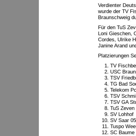
Verdienter Deuts
wurde der TV Fi
Braunschweig du
Für den TuS Zeve
Loni Gieschen, 
Cordes, Ulrike H
Janine Arand un
Platzierungen Se
TV Fischbe
USC Braun
TSV Friedb
TG Bad So
Telekom Po
TSV Schmi
TSV GA Stu
TuS Zeven
SV Lohhof
SV Saar 05
Tuspo Wee
SC Baume